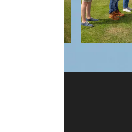
Accuei
philippe