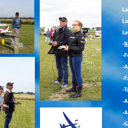
La formation au pilotage est
La formation suit les recom
Le plan de formation :
-
Règlementation Alpha Tango
-Formation aux phénomène
-Apprentissage des rectangl
-Faire son premier looping
-Taxi
-Apprentissage des phases 
-Apprentissage du décollag
-Gain d’expérience sur les 