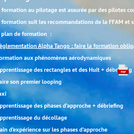
 assurée par des pilotes confirmés ainsi que diplômés
mandations de la FFAM et s’effectuera sur avion écol
 : faire la formation obligatoire
s aérodynamiques
es et des Huit + débriefing
4,3
Mo
d’approche + débriefing
e
phases d’approche