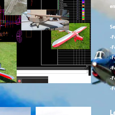
entoilage, réglages.
Sessions de formations poss
-Formation à la lecture et a
-Formation à la lecture de
-Formation à la constructio
-Formation à la DAO
-Formation aux langages 
-Formation à la découpe C
Le pilotage