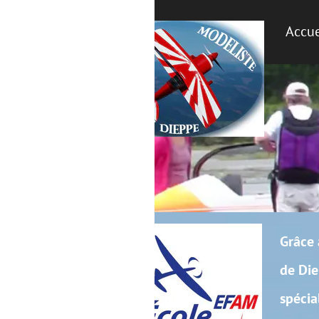
Accueil
Le club
La
Grâce à la licence FFAM, nos fo
de Dieppe, un site homologué par
spécialement conçu pour l’appr