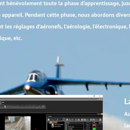
phase d’apprentissage, jusqu’au moment où l’élève ob
hase, nous abordons diverses disciplines telles que l
, l’aérologie, l’électronique, la menuiserie, les matér
La construction
Au sein du club, il est poss
langage des commandes num