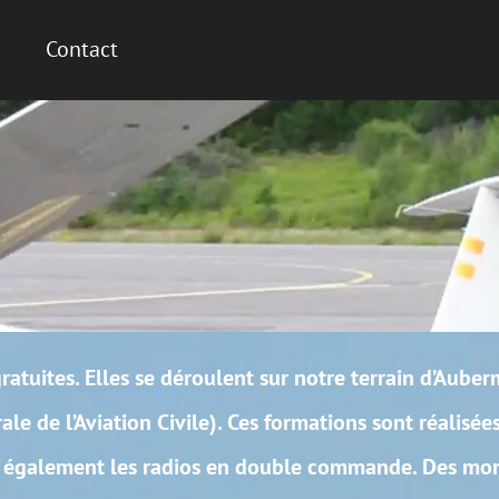
nt sur notre terrain d’Aubermesnil Beaumais, près
es formations sont réalisées sur un avion club
n double commande. Des moniteurs diplômés