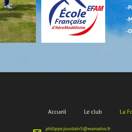
-Passage sur simulateur si p
-Maitrise des atterrissages
-Obtention de la validation
l
Le club
La Formation
Médias
.jourdain5@wanadoo.fr
Philippe jourdain : 0