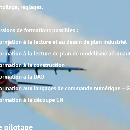
ibles :
u dessin de plan industriel
 plan de modélisme aéronautique
n
de commande numérique – GCODE
N