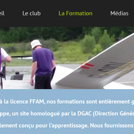
 Formation
Médias
Contact
rmations sont entièrement gratuites. Elles se déroule
 la DGAC (Direction Générale de l’Aviation Civile). C
entissage. Nous fournissons également les radios e