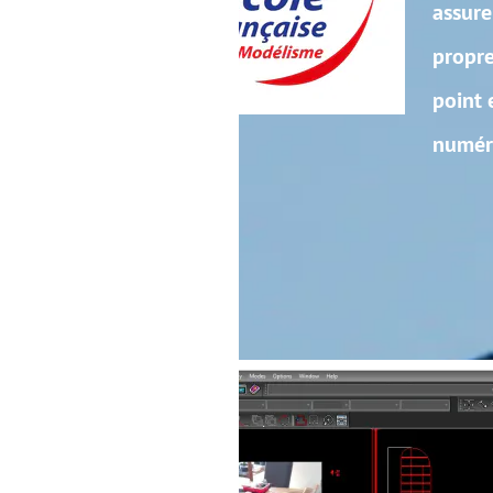
assurent bénévolement toute la 
propre appareil. Pendant cette p
point et les réglages d’aéronefs
numérique, etc.