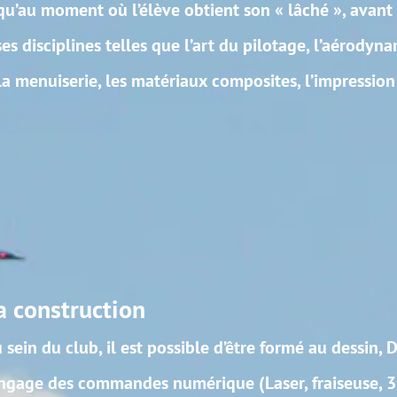
tient son « lâché », avant de voler sur son
’art du pilotage, l’aérodynamique, la mise au
iaux composites, l’impression 3D, la découpe
ible d’être formé au dessin, DAO, découpe et
érique (Laser, fraiseuse, 3D…) assemblage,